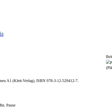
is
Bel
(Plä
 neu A1 (Klett-Verlag), ISBN 978-3-12-529412-7.
Min. Pause